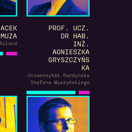
JACEK
PROF. UCZ.
YMUZA
DR HAB.
INŻ.
Poland
AGNIESZKA
GRYSZCZYŃS
KA
Uniwersytet Kardynała
Stefana Wyszyńskiego