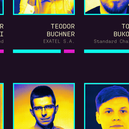
R
TEODOR
T
I
BUCHNER
BUK
ed
EXATEL S.A.
Standard Cha