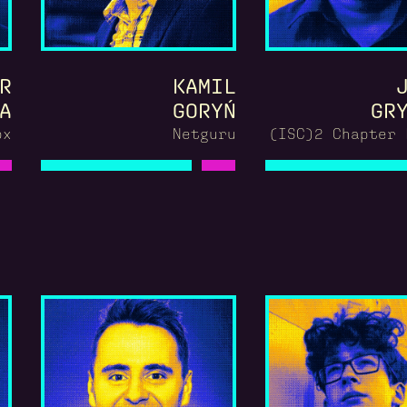
R
KAMIL
A
GORYŃ
GR
ox
Netguru
(ISC)2 Chapter 