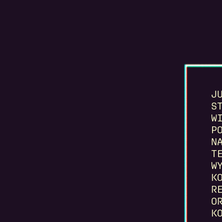
J
S
W
P
N
T
W
K
R
O
K