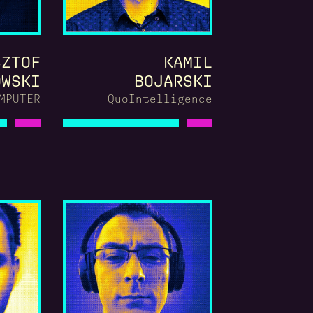
SZTOF
KAMIL
OWSKI
BOJARSKI
MPUTER
QuoIntelligence