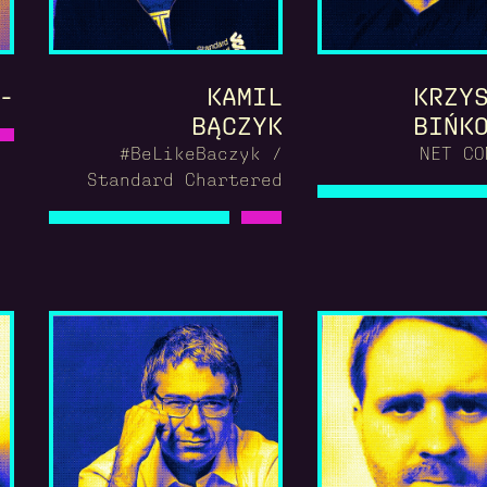
-
KAMIL
KRZY
BĄCZYK
BIŃK
#BeLikeBaczyk /
NET CO
Standard Chartered