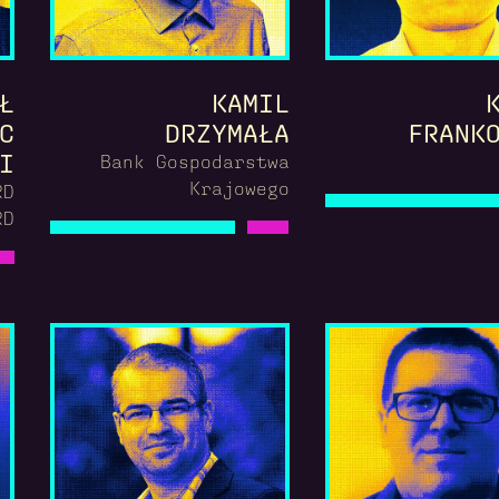
Ł
KAMIL
C
DRZYMAŁA
FRANK
I
Bank Gospodarstwa
Krajowego
RD
RD