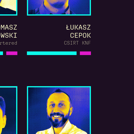
OMASZ
ŁUKASZ
OWSKI
CEPOK
rtered
CSIRT KNF