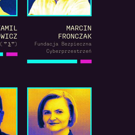
KAMIL
MARCIN
OWICZ
FRONCZAK
( ͡° ͜ʖ ͡°)
Fundacja Bezpieczna
Cyberprzestrzeń