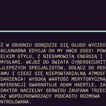
UŻ W GRUDNIU ODBĘDZIE SIĘ DŁUGO WYCZEK
TACJONARNA EDYCJA OH MY H@CK 2022! POW
IELKIM STYLU, Z NIESAMOWITĄ ENERGIĄ I 
OMYSŁAMI. WEJDŹ DO ŚWIATA CYBERSECURIT
AJLEPSZYCH SPECJALISTÓW, DOŁĄCZ DO RED
EAMU I CIESZ SIĘ NIEPOWTARZALNĄ ATMOSF
YDARZENIA! WYSOKĄ WARTOŚĆ MERYTORYCZNĄ
ONFERENCJI GWARANTUJE ADAM HAERTLE, ZA
EDAKTOR NACZELNY SERWISU ZAUFANA TRZEC
RAZ WSPÓŁPROWADZĄCY PODCASTU ROZMOWA
ONTROLOWANA.