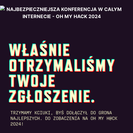
SKIP
TO
CONTENT
WŁAŚNIE
OTRZYMALIŚMY
TWOJE
ZGŁOSZENIE.
TRZYMAMY KCIUKI, BYŚ DOŁĄCZYŁ DO GRONA
NAJLEPSZYCH. DO ZOBACZENIA NA OH MY H@CK
2024!